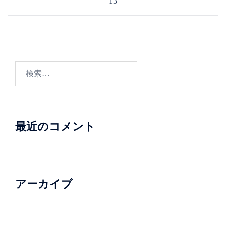
13
ナ
ビ
ゲ
ー
シ
検
ョ
索:
ン
最近のコメント
アーカイブ