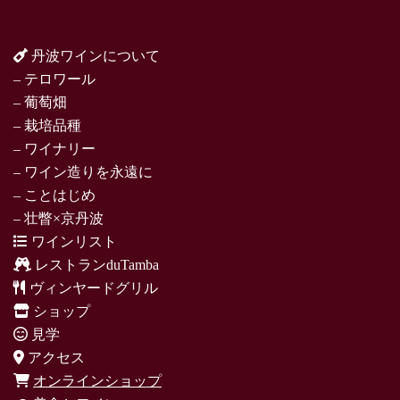
丹波ワインについて
– テロワール
– 葡萄畑
– 栽培品種
– ワイナリー
– ワイン造りを永遠に
– ことはじめ
– 壮瞥×京丹波
ワインリスト
レストランduTamba
ヴィンヤードグリル
ショップ
見学
アクセス
オンラインショップ