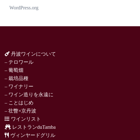
WordPress.org
丹波ワインについて
– テロワール
– 葡萄畑
– 栽培品種
– ワイナリー
– ワイン造りを永遠に
– ことはじめ
– 壮瞥×京丹波
ワインリスト
レストランduTamba
ヴィンヤードグリル