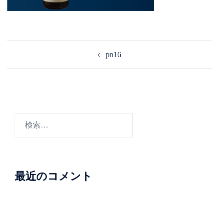
投
pn16
稿
ナ
ビ
ゲ
ー
検
シ
索:
ョ
ン
最近のコメント