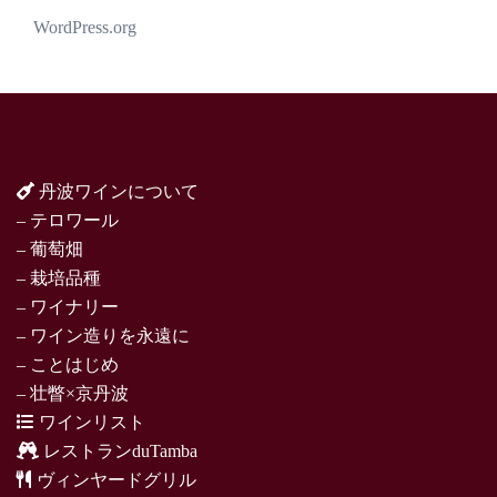
WordPress.org
丹波ワインについて
– テロワール
– 葡萄畑
– 栽培品種
– ワイナリー
– ワイン造りを永遠に
– ことはじめ
– 壮瞥×京丹波
ワインリスト
レストランduTamba
ヴィンヤードグリル