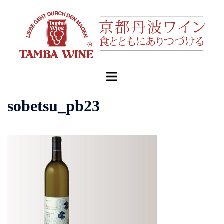
コ
ン
テ
ン
ツ
へ
ト
ス
グ
キ
ル
sobetsu_pb23
ッ
メ
プ
ニ
ュ
ー