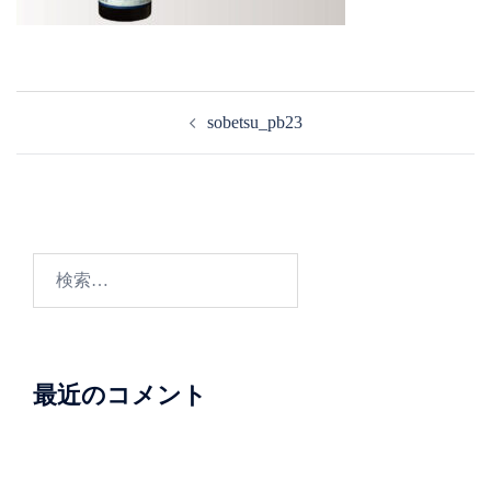
投
sobetsu_pb23
稿
ナ
ビ
ゲ
ー
検
シ
索:
ョ
ン
最近のコメント